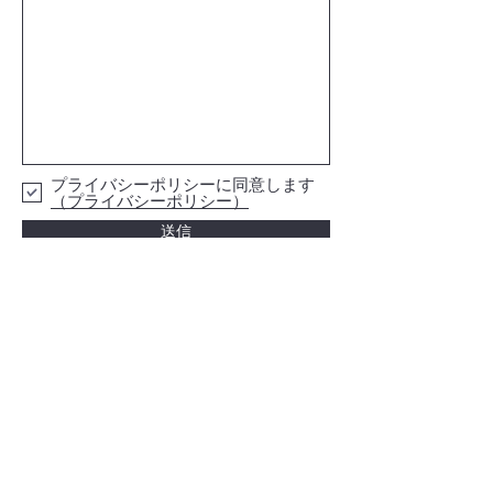
プライバシーポリシーに同意します
（プライバシーポリシー）
送信
Digital Labors
takashi.minemoto@digital-labors.com
℡ 050-3200-0307