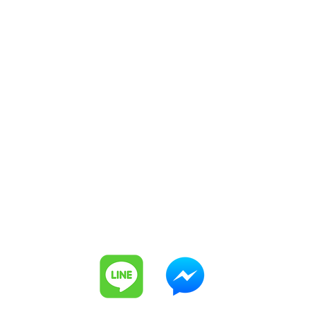
Digital Labors
takashi.minemoto@digital-labors.com
℡ 050-3200-0307
©2023 Digital Labors
プライバシーポリシー
特定商取引法に基づく表記
情報セキュリティポリシー