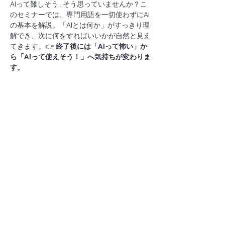
AIって難しそう…そう思っていませんか？こ
のセミナーでは、専門用語を一切使わずにAI
の基本を解説。「AIとは何か」がすっきり理
解でき、次に何をすればいいかが自然と見え
てきます。👉 
終了後には「AIって怖い」か
ら「AIって使えそう！」へ気持ちが変わりま
す。
参加費
：無料
場所
：Zoom
※耳だけのご参加でも構いません。
さらに表示
このイベントをシェア
Digital Labors