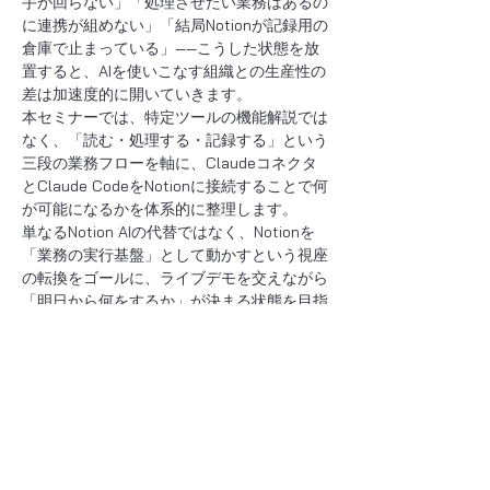
手が回らない」「処理させたい業務はあるの
に連携が組めない」「結局Notionが記録用の
倉庫で止まっている」——こうした状態を放
置すると、AIを使いこなす組織との生産性の
差は加速度的に開いていきます。
本セミナーでは、特定ツールの機能解説では
なく、「読む・処理する・記録する」という
三段の業務フローを軸に、Claudeコネクタ
とClaude CodeをNotionに接続することで何
が可能になるかを体系的に整理します。
単なるNotion AIの代替ではなく、Notionを
「業務の実行基盤」として動かすという視座
の転換をゴールに、ライブデモを交えながら
「明日から何をするか」が決まる状態を目指
します。
セミナーで扱う主な内容
Notion AIで「できること」と「あと一
歩届かないこと」の整理
さらに表示