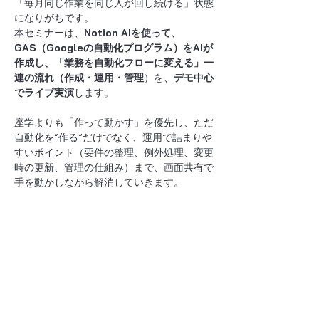
「毎月同じ作業を同じ人が回し続ける」状態
になりがちです。
本セミナーは、
Notion AIを使って、
GAS（Googleの自動化プログラム）をAIが
作成し、「業務を自動化フローに変える」一
連の流れ（作成・運用・管理
）を、
デモ中心
でライブ実演
します。
座学よりも「作って動かす」を優先し、ただ
自動化を“作る”だけでなく、運用で詰まりや
すいポイント（要件の整理、例外処理、変更
時の更新、管理の仕組み）まで、画面共有で
手を動かしながら解消していきます。
「自動化に興味はあるけど、どこから手を付
けていいか分からない」
「作ってみたけど、運用に乗らず止まってい
る」
さらに表示