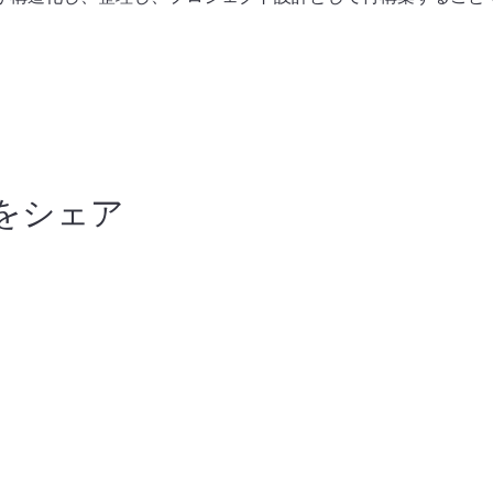
をシェア
Digital Labors
takashi.minemoto@digital-labors.com
℡ 050-3200-0307