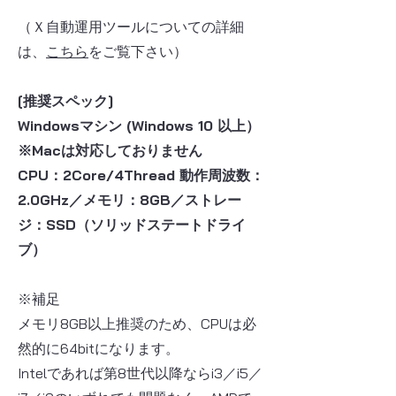
​（Ｘ自動運用ツールについての詳細
は、
こちら
をご覧下さい）
[推奨スペック]
Windowsマシン (Windows 10 以上）
※Macは対応しておりません
CPU：2Core/4Thread 動作周波数：
2.0GHz
／メモリ：8GB／ストレー
ジ：SSD（ソリッドステートドライ
ブ）
※補足
メモリ8GB以上推奨のため、CPUは必
然的に64bitになります。
Intelであれば第8世代以降ならi3／i5／