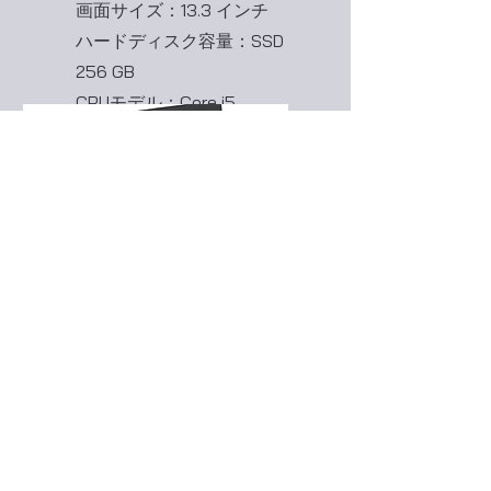
画面サイズ：13.3 インチ
ハードディスク容量：SSD
256 GB
CPUモデル：Core i5
RAMメモリサイズ：8 GB
東芝 R63
28,800円(税抜)
画面サイズ：13.3 インチ