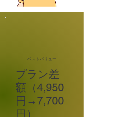
ベストバリュー
プラン差
額（4,950
円→7,700
円）